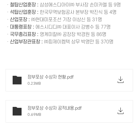
ㆍ
철탑산업훈장 :
삼성에스디아이㈜ 부사장 손미카엘 등 9명
ㆍ
석탑산업훈장 :
한국무역보험공사 본부장 박진식 등 4명
ㆍ
산업포장 :
㈜현대미포조선 기장 이상신 등 31명
ㆍ
대통령표창 :
에스시디디㈜ 대표이사 강병수 등 77명
ㆍ
국무총리표창 :
영케미칼㈜ 공장장 박경원 등 86명
ㆍ
산업부장관표창 :
㈜피제이켐텍 상무 박영만 등 370명
정부포상 수상자 현황.pdf
0.23MB
정부포상 수상자 공적내용.pdf
0.69MB