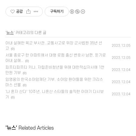
공감
구독하기
'
뉴스
' 카테고리의 다른 글
아내 살해한 육군 부사관..교통사고로 위장 군사법원 35년 선
2023.12.05
고
(0)
서울 종로구 한 아파트에서 대형 로펌 출신 변호사 남편, 둔기로
2023.12.05
아내 살해..
(0)
피프티피프티 키나, 자립준비청년을 위해 대한적십자사에 1천
2023.12.04
만원 기부
(0)
임영웅의 한국소아암재단 기부, 소아암 환아들을 위한 크리스
2023.12.04
마스 선물
(0)
'나 혼자 산다' 10주년, 나혼산 스타들의 솔직한 이야기 다시보
2023.12.04
기
(0)
'뉴스'
Related Articles