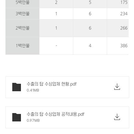
5백만불
2
5
175
3백만불
1
6
234
2백만불
1
6
266
1백만불
-
4
386
수출의 탑 수상업체 현황.pdf
0.41MB
수출의 탑 수상업체 공적내용.pdf
0.97MB