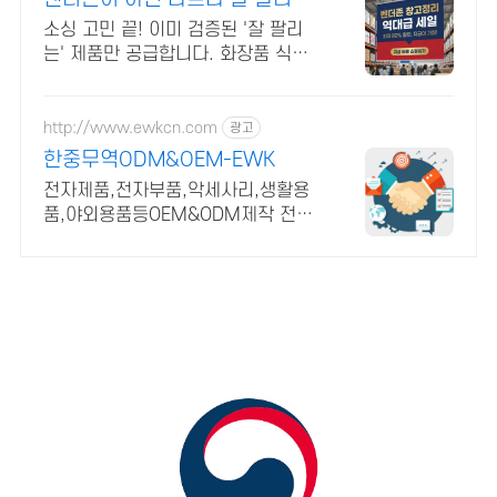
제품만 공급합니다
소싱 고민 끝! 이미 검증된 '잘 팔리
는' 제품만 공급합니다. 화장품 식품
건기식 사장님들 사이에서 소문난 '마
진 좋은' 아이템 리스트 공개합니다.
http://www.ewkcn.com
광고
한중무역ODM&OEM-EWK
전자제품,전자부품,악세사리,생활용
품,야외용품등OEM&ODM제작 전문
회사