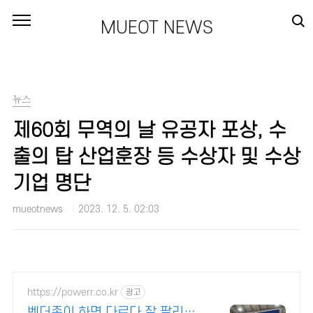
본문 바로가기
MUEOT NEWS
뉴스
제60회 무역의 날 유공자 포상, 수
출의 탑 산업훈장 등 수상자 및 수상
기업 명단
mueotnews
2023. 12. 5. 02:03
https://powerr.co.kr
광고
벤더존이 하면 다르다 잘 팔리는