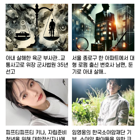
아내 살해한 육군 부사관..교
서울 종로구 한 아파트에서 대
통사고로 위장 군사법원 35년
형 로펌 출신 변호사 남편, 둔
선고
기로 아내 살해..
피프티피프티 키나, 자립준비
임영웅의 한국소아암재단 기
청년을 위해 대한적십자사에
부, 소아암 환아들을 위한 크