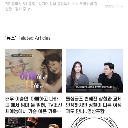
7급 공무원 BJ '훌렁', 심지어 정부 중앙부처 소속 특별사법 경
2023.11.15
찰관.. 감사 중
(0)
'뉴스'
Related Articles
배우 이승연 '아빠하고 나하
돌싱글즈 변혜진 상철과 교제
고'에서 엄마 둘 밝혀, TV조선
인정하지만 상철이 다른 여성
새예능에서 가슴 아픈 가족사
과도 만나..영상포함
이야기