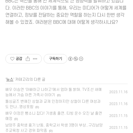
BBC는 혁신을 통해 전 세계적으로 큰 영향력을 발휘하고 있습니
다. 이러한 BBC의 이야기를 통해, 우리는 미디어가 어떻게 세계를
연결하고, 정보를 전달하는 중요한 역할을 하는지 다시 한번 생각
해볼 수 있겠죠. 여러분은 BBC에 대해 어떻게 생각하시나요?
공감
구독하기
'
뉴스
' 카테고리의 다른 글
배우 이승연 '아빠하고 나하고'에서 엄마 둘 밝혀, TV조선 새예
2023.11.16
능에서 가슴 아픈 가족사 이야기
(0)
돌싱글즈 변혜진 상철과 교제 인정하지만 상철이 다른 여성과
2023.11.16
도 만나..영상포함
(0)
배우 이정은 뺑소니 잡다! 기생충 출연, 티빙 운수 오진 날 출연
2023.11.15
예정
(0)
남양주 중학생 흉기 난동, 중학교서 학생 3명이 부상..구리남양
2023.11.15
주교육청 사고 경위 파악중
(0)