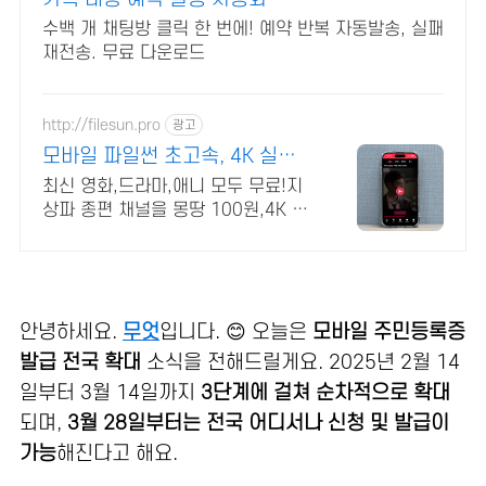
수백 개 채팅방 클릭 한 번에! 예약 반복 자동발송, 실패
재전송. 무료 다운로드
http://filesun.pro
광고
모바일 파일썬 초고속, 4K 실시
간 보기!
최신 영화,드라마,애니 모두 무료!지
상파 종편 채널을 몽땅 100원,4K 스
트리밍
안녕하세요.
무엇
입니다. 😊 오늘은
모바일 주민등록증
발급 전국 확대
소식을 전해드릴게요.
2025년 2월 14
일부터 3월 14일까지
3단계에 걸쳐 순차적으로 확대
되며,
3월 28일부터는 전국 어디서나 신청 및 발급이
가능
해진다고 해요.