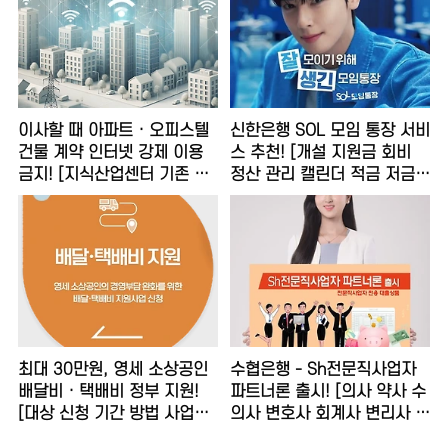
이사할 때 아파트 · 오피스텔
신한은행 SOL 모임 통장 서비
건물 계약 인터넷 강제 이용
스 추천! [개설 지원금 회비
금지! [지식산업센터 기존 해
정산 관리 캘린더 적금 저금통
지 건물주 관리사무소]
체크카드]
최대 30만원, 영세 소상공인
수협은행 - Sh전문직사업자
배달비 · 택배비 정부 지원!
파트너론 출시! [의사 약사 수
[대상 신청 기간 방법 사업자
의사 변호사 회계사 변리사 맞
정책자금 배민 쿠팡이츠 부릉
춤 신용 대출]