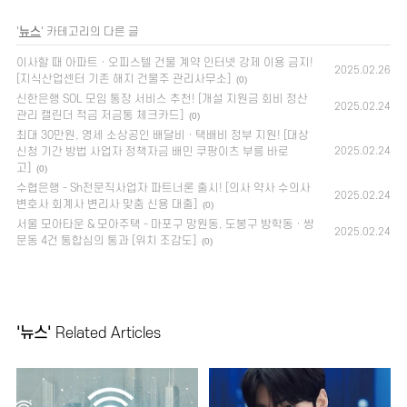
'
뉴스
' 카테고리의 다른 글
이사할 때 아파트 · 오피스텔 건물 계약 인터넷 강제 이용 금지!
2025.02.26
[지식산업센터 기존 해지 건물주 관리사무소]
(0)
신한은행 SOL 모임 통장 서비스 추천! [개설 지원금 회비 정산
2025.02.24
관리 캘린더 적금 저금통 체크카드]
(0)
최대 30만원, 영세 소상공인 배달비 · 택배비 정부 지원! [대상
신청 기간 방법 사업자 정책자금 배민 쿠팡이츠 부릉 바로
2025.02.24
고]
(0)
수협은행 - Sh전문직사업자 파트너론 출시! [의사 약사 수의사
2025.02.24
변호사 회계사 변리사 맞춤 신용 대출]
(0)
서울 모아타운 & 모아주택 - 마포구 망원동, 도봉구 방학동 · 쌍
2025.02.24
문동 4건 통합심의 통과 [위치 조감도]
(0)
'뉴스'
Related Articles